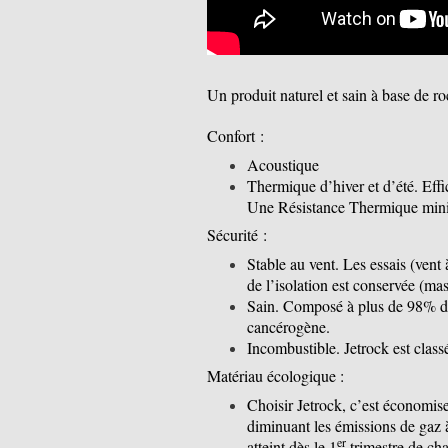
Un produit naturel et sain à base de r
Confort :
Acoustique
Thermique d’hiver et d’été. Effi
Une Résistance Thermique mini
Sécurité :
Stable au vent. Les essais (ven
de l’isolation est conservée (m
Sain. Composé à plus de 98% de
cancérogène.
Incombustible. Jetrock est class
Matériau écologique :
Choisir Jetrock, c’est économise
diminuant les émissions de gaz à
er
atteint dès le 1
trimestre de ch